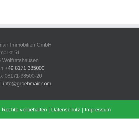
mair Immobilien GmbH
markt 51
 Wolfratshausen
on
+49 8171 385000
ax 08171-38500-20
il
info@groebmair.com
 Rechte vorbehalten |
Datenschutz
|
Impressum