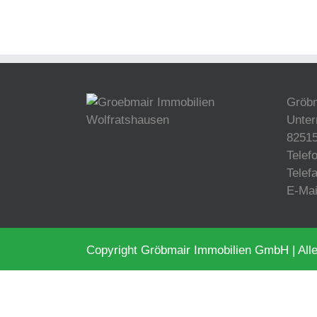
Gröb
Unter
82515
Telef
Telef
E-Ma
Copyright Gröbmair Immobilien GmbH | Alle