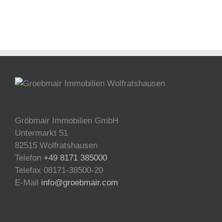
Gröbmair Immobilien GmbH
Untermarkt 51
82515 Wolfratshausen
Telefon
+49 8171 385000
Telefax 08171-38500-20
E-Mail
info@groebmair.com