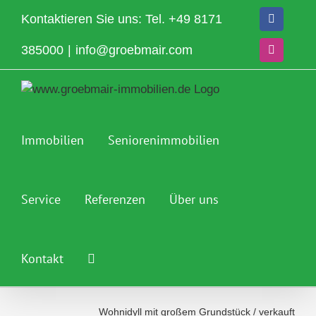
Zum
Kontaktieren Sie uns: Tel.
+49 8171
Facebook
Inhalt
springen
385000
|
info@groebmair.com
Instagram
Immobilien
Seniorenimmobilien
Service
Referenzen
Über uns
Kontakt
Wohnidyll mit großem Grundstück
/
verkauft