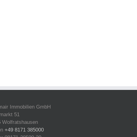
mair Immobilien GmbH
markt 51
 Wolfratshausen
on
+49 8171 385000