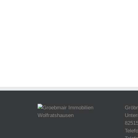
Gröb
Unter
82515
Telef