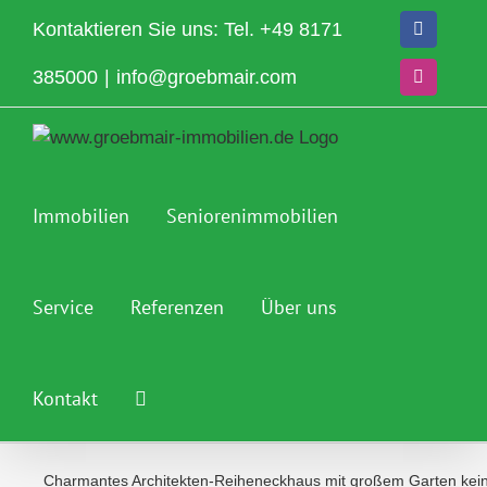
Zum
Kontaktieren Sie uns: Tel.
+49 8171
Facebook
Inhalt
springen
385000
|
info@groebmair.com
Instagram
Immobilien
Seniorenimmobilien
Service
Referenzen
Über uns
Kontakt
Charmantes Architekten-Reiheneckhaus mit großem Garten kein