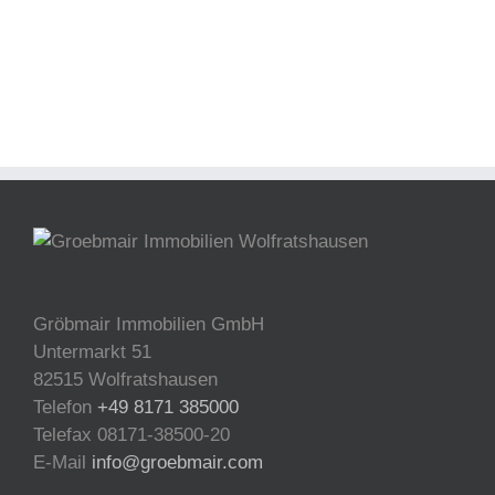
Gröbmair Immobilien GmbH
Untermarkt 51
82515 Wolfratshausen
Telefon
+49 8171 385000
Telefax 08171-38500-20
E-Mail
info@groebmair.com