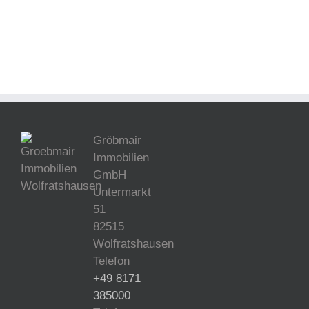
Gröbmair
Immobilien
GmbH
Untermarkt
51
82515
Wolfratshausen
Telefon
+49 8171
385000