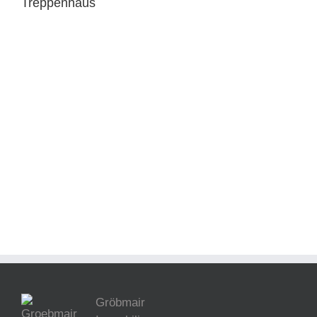
Treppenhaus
Gröbmair