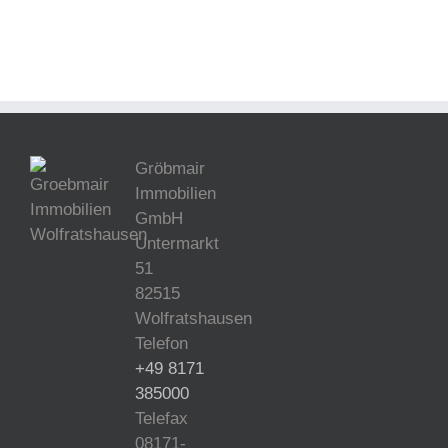
Gröbmair
Immobilien
GmbH
Untermarkt
51
82515
Wolfratshausen
Telefon
+49 8171
385000
Telefax
08171-