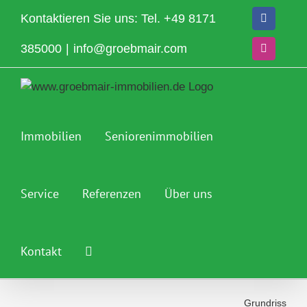
Zum
Kontaktieren Sie uns: Tel.
+49 8171
Facebook
Inhalt
springen
385000
|
info@groebmair.com
Instagram
Immobilien
Seniorenimmobilien
Service
Referenzen
Über uns
Kontakt
Grundriss