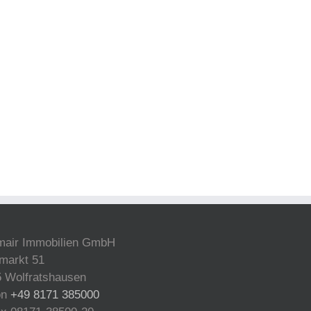
mair Immobilien GmbH
markt 51
 Wolfratshausen
on
+49 8171 385000