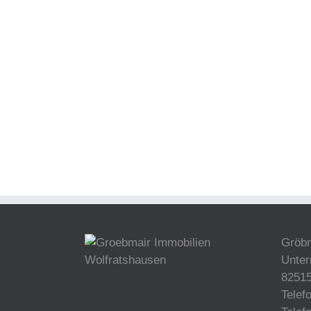
Gröb
Unter
82515
Telef