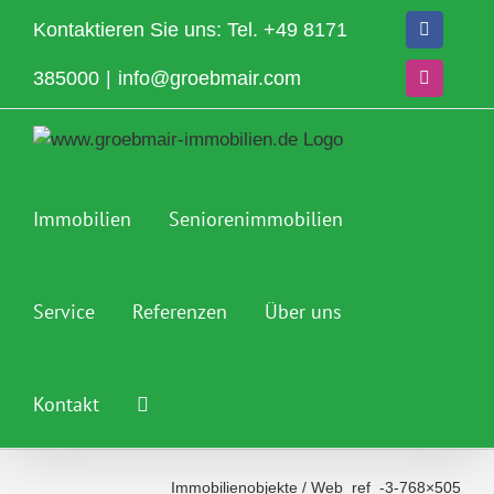
Zum
Kontaktieren Sie uns: Tel.
+49 8171
Facebook
Inhalt
springen
385000
|
info@groebmair.com
Instagram
Immobilien
Seniorenimmobilien
Service
Referenzen
Über uns
Kontakt
Immobilienobjekte
/
Web_ref_-3-768×505