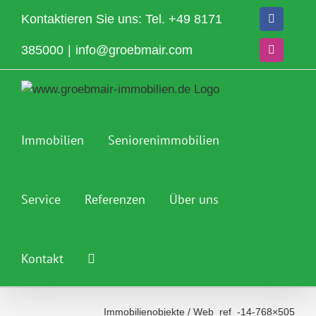
Zum
Kontaktieren Sie uns: Tel.
+49 8171
Facebook
Inhalt
springen
385000
|
info@groebmair.com
Instagram
Immobilien
Seniorenimmobilien
Service
Referenzen
Über uns
Kontakt
Immobilienobjekte
/
Web_ref_-14-768×505