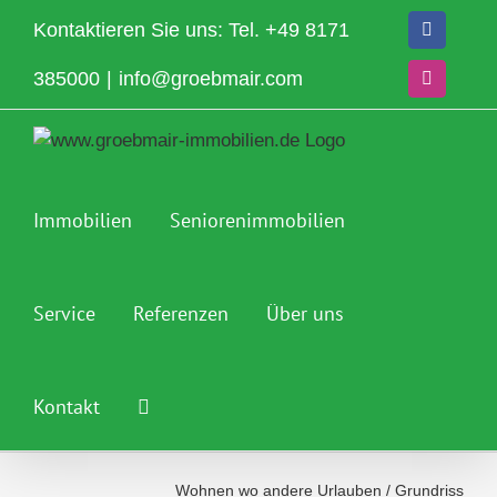
Zum
Kontaktieren Sie uns: Tel.
+49 8171
Facebook
Inhalt
springen
385000
|
info@groebmair.com
Instagram
Immobilien
Seniorenimmobilien
Service
Referenzen
Über uns
Kontakt
Wohnen wo andere Urlauben
/
Grundriss