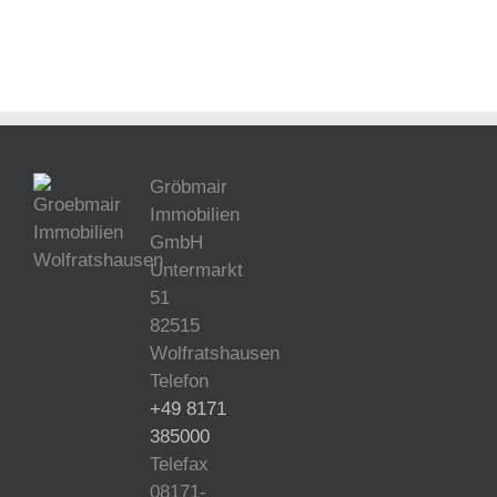
Gröbmair
Immobilien
GmbH
Untermarkt
51
82515
Wolfratshausen
Telefon
+49 8171
385000
Telefax
08171-