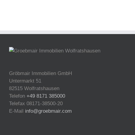
Gröbmair Immobilien GmbH
Untermarkt 51
82515 Wolfratshausen
Telefon
+49 8171 385000
Telefax 08171-38500-20
E-Mail
info@groebmair.com