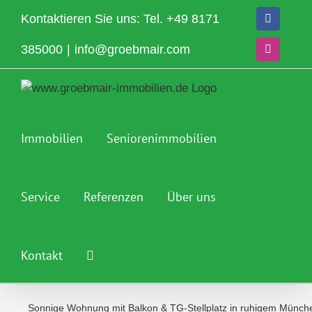
Zum
Kontaktieren Sie uns: Tel.
+49 8171
Facebook
Inhalt
springen
385000
|
info@groebmair.com
Instagram
Immobilien
Seniorenimmobilien
Service
Referenzen
Über uns
Kontakt
Sonnige Wohnung mit Balkon & TG-Stellplatz in ruhigem Münc