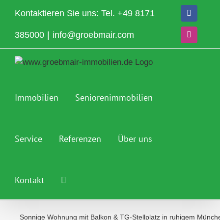
Zum
Kontaktieren Sie uns: Tel.
+49 8171
Facebook
Inhalt
springen
385000
|
info@groebmair.com
Instagram
Immobilien
Seniorenimmobilien
Service
Referenzen
Über uns
Kontakt
Sonnige Wohnung mit Balkon & TG-Stellplatz in ruhigem Münc