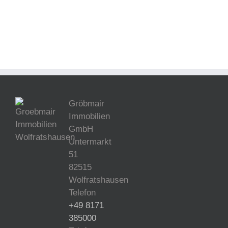
Gröbmair
Immobilien
GmbH
Untermarkt
51
82515
Wolfratshausen
Telefon
+49 8171
385000