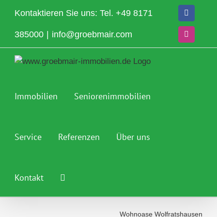
Zum
Kontaktieren Sie uns: Tel.
+49 8171
Facebook
Inhalt
springen
385000
|
info@groebmair.com
Instagram
Immobilien
Seniorenimmobilien
Service
Referenzen
Über uns
Kontakt
Wohnoase Wolfratshausen