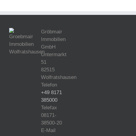
Gröbmair
Immobilien
GmbH
Untermarkt
51
82515
Wolfratshausen
Telefon
+49 8171
385000
Telefax
08171-
38500-20
E-Mail