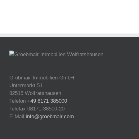
Gröbmair Immobilien GmbH
Untermarkt 51
82515 Wolfratshausen
Telefon
+49 8171 385000
Telefax 08171-38500-20
E-Mail
info@groebmair.com