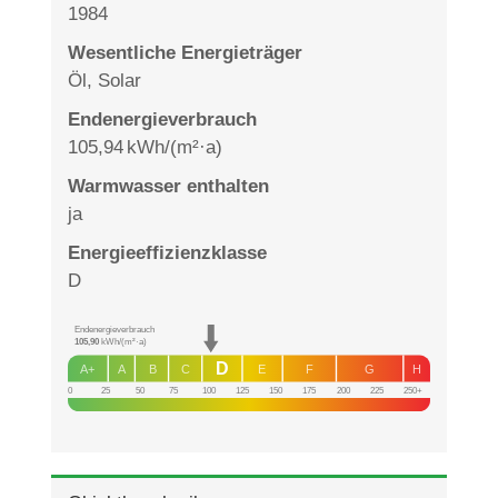
1984
Wesentliche Energieträger
Öl, Solar
Endenergie­verbrauch
105,94 kWh/(m²·a)
Warmwasser enthalten
ja
Energie­effizienz­klasse
D
Endenergieverbrauch
105,90
kWh/(m²·a)
D
A+
A
B
C
E
F
G
H
0
25
50
75
100
125
150
175
200
225
250+