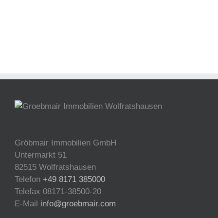
Gröbmair Immobilien GmbH
Untermarkt 51
82515 Wolfratshausen
Telefon
+49 8171 385000
Telefax 08171-38500-20
E-Mail
info@groebmair.com