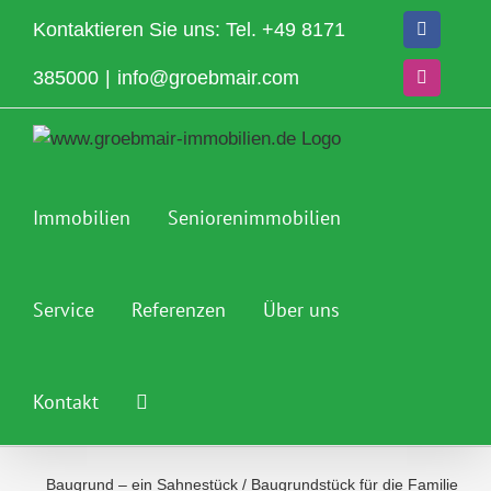
Zum
Kontaktieren Sie uns: Tel.
+49 8171
Facebook
Inhalt
springen
385000
|
info@groebmair.com
Instagram
Immobilien
Seniorenimmobilien
Service
Referenzen
Über uns
Kontakt
Baugrund – ein Sahnestück
/
Baugrundstück für die Familie