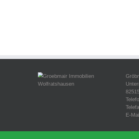
Gröb
Unter
82515
Telef
Telef
E-Ma