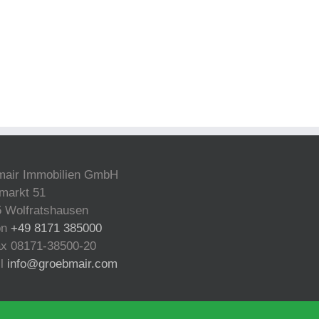
mair Immobilien GmbH
markt 51
 Wolfratshausen
on
+49 8171 385000
ax 08171-38500-20
il
info@groebmair.com